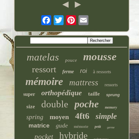
mousse
matelas
pouce
ressort
roi
ferme
à ressorts
mémoire
mattress
ressorts
orthopédique
taille
super
sprung
poche
double
size
memory
4ft6
simple
moyen
spring
matrice
gude
mémorie
petit
germe
hybride
pocket