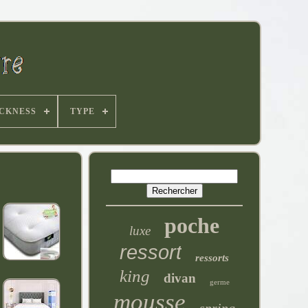
CKNESS
TYPE
poche
luxe
ressort
ressorts
king
divan
germe
mousse