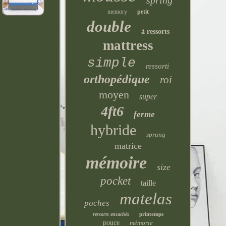
spring
memory
petit
double
à ressorts
mattress
simple
ressorti
orthopédique
roi
moyen
super
4ft6
ferme
hybride
sprung
matrice
mémoire
size
pocket
taille
matelas
poches
printemps
ressorts ensachés
pouce
mémorie