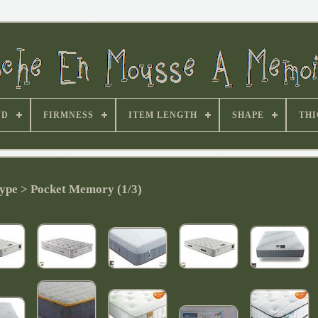
ND
FIRMNESS
ITEM LENGTH
SHAPE
THI
ype > Pocket Memory (1/3)