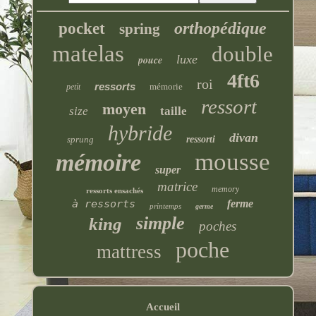
orthopédique
pocket
spring
matelas
double
luxe
pouce
4ft6
roi
ressorts
mémorie
petit
ressort
moyen
size
taille
hybride
divan
sprung
ressorti
mousse
mémoire
super
matrice
memory
ressorts ensachés
à ressorts
ferme
printemps
germe
simple
king
poches
poche
mattress
Accueil