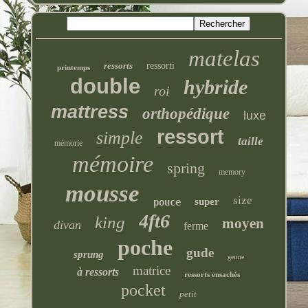
matelas
ressorts
ressorti
printemps
double
hybride
roi
mattress
orthopédique
luxe
ressort
simple
taille
mémorie
mémoire
spring
memory
mousse
size
super
pouce
4ft6
king
moyen
divan
ferme
poche
gude
sprung
germe
matrice
à ressorts
ressorts ensachés
pocket
petit